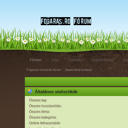
Főoldal
Súgó
Keresés
Bejelentkezés
Re
Fogarasi-havasok fórum
»
Statisztikai központ
Általános statisztikák
Összes tag:
Összes hozzászólás:
Összes téma:
Összes kategória:
Online felhasználók: