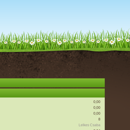
0,00
0,00
0,00
8
Lelkes Csaba