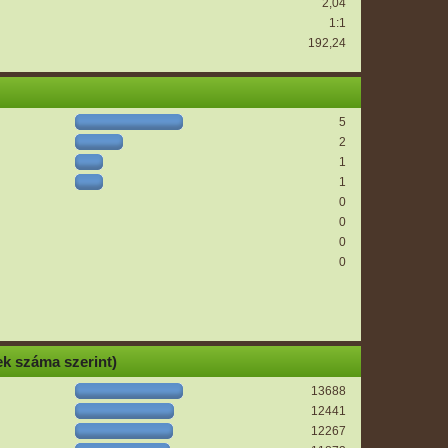
2,04
1:1
192,24
5
2
1
1
0
0
0
0
k száma szerint)
13688
12441
12267