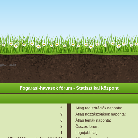
gisztráció
Fogarasi-havasok fórum - Statisztikai központ
5
Átlag regisztrációk naponta:
9
Átlag hozzászólások naponta:
6
Átlag témák naponta:
3
Összes fórum:
1
Legújabb tag: