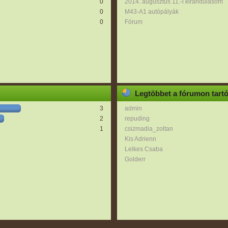
0
2014. augusztus 11.-i kirándulásom
0
M43-A1 autópályák
0
Fórum
Legtöbbet a fórumon tart
3
admin
2
repuding
1
csizmadia_zoltan
Kis Adrienn
Lelkes Csaba
Golderr