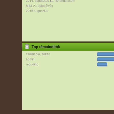
2014. augusztus 11.-i kirándulásom
M43-A1 autópályák
2015 augusztus
Top témaindítók
csizmadia_zoltan
admin
repuding