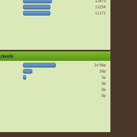
11873
11254
11171
ózkodó
1ó 56p
26p
3p
0p
0p
0p