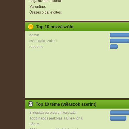
Legaktívabb pillanat:
Ma online:
Összes oldalletöltés:
Top 10 hozzászóló
admin
csizmadia_zoltan
repuding
Top 10 téma (válaszok szerint)
Biztosítás az oldalon keresztül
Több napos parkolás a Bilea-tónál
Fórum