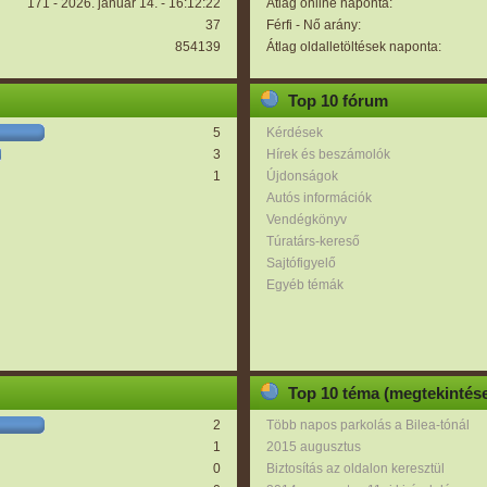
171 - 2026. január 14. - 16:12:22
Átlag online naponta:
37
Férfi - Nő arány:
854139
Átlag oldalletöltések naponta:
Top 10 fórum
5
Kérdések
3
Hírek és beszámolók
1
Újdonságok
Autós információk
Vendégkönyv
Túratárs-kereső
Sajtófigyelő
Egyéb témák
Top 10 téma (megtekintése
2
Több napos parkolás a Bilea-tónál
1
2015 augusztus
0
Biztosítás az oldalon keresztül