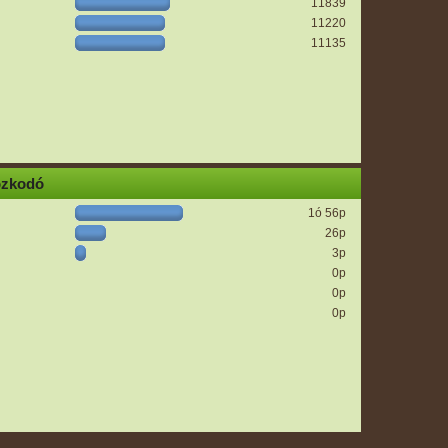
11839
11220
11135
ózkodó
1ó 56p
26p
3p
0p
0p
0p