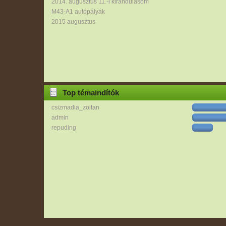
2014. augusztus 11.-i kirándulásom
M43-A1 autópályák
2015 augusztus
Top témaindítók
csizmadia_zoltan
admin
repuding