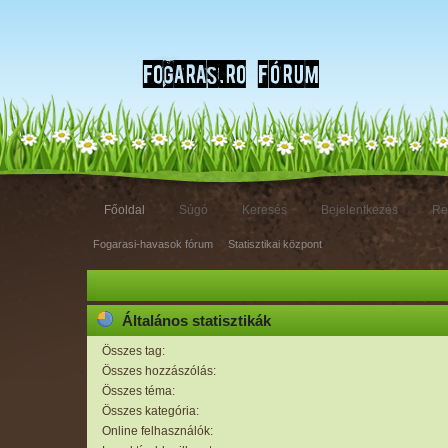
Főoldal
Súgó
Keresés
Bejelentkezés
Re
Fogarasi-havasok fórum
»
Statisztikai központ
Általános statisztikák
Összes tag:
Összes hozzászólás:
Összes téma:
Összes kategória:
Online felhasználók: