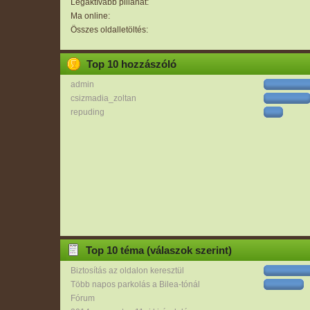
Legaktívabb pillanat:
Ma online:
Összes oldalletöltés:
Top 10 hozzászóló
admin
csizmadia_zoltan
repuding
Top 10 téma (válaszok szerint)
Biztosítás az oldalon keresztül
Több napos parkolás a Bilea-tónál
Fórum