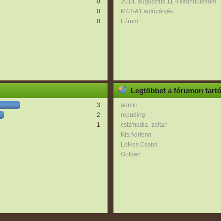
0
2014. augusztus 11.-i kirándulásom
0
M43-A1 autópályák
0
Fórum
Legtöbbet a fórumon tart
3
admin
2
repuding
1
csizmadia_zoltan
Kis Adrienn
Lelkes Csaba
Golderr