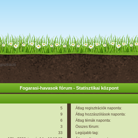
gisztráció
Fogarasi-havasok fórum - Statisztikai központ
5
Átlag regisztrációk naponta:
9
Átlag hozzászólások naponta:
6
Átlag témák naponta:
3
Összes fórum:
33
Legújabb tag: