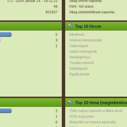
171 - 2026. január 14. - 16:12:22
Átlag online naponta:
49
Férfi - Nő arány:
851837
Átlag oldalletöltések naponta:
Top 10 fórum
5
Kérdések
3
Hírek és beszámolók
1
Újdonságok
Autós információk
Vendégkönyv
Túratárs-kereső
Sajtófigyelő
Egyéb témák
Top 10 téma (megtekintése
2
Több napos parkolás a Bilea-tónál
1
2015 augusztus
0
Biztosítás az oldalon keresztül