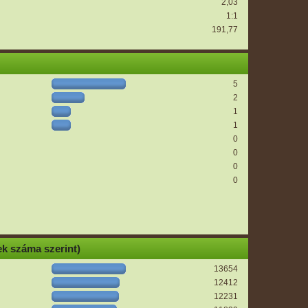
2,03
1:1
191,77
5
2
1
1
0
0
0
0
k száma szerint)
13654
12412
12231