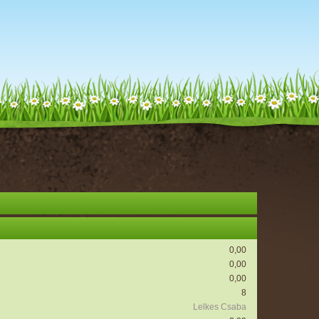
0,00
0,00
0,00
8
Lelkes Csaba