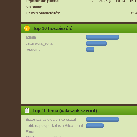
Legaktívabb pillanat:
171 - 2026. január 14. - 16:
Ma online:
Összes oldalletöltés:
85
Top 10 hozzászóló
admin
csizmadia_zoltan
repuding
Top 10 téma (válaszok szerint)
Biztosítás az oldalon keresztül
Több napos parkolás a Bilea-tónál
Fórum