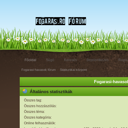
Főoldal
Súgó
Keresés
Bejelentkezés
Regisz
Fogarasi-havasok fórum
»
Statisztikai központ
Fogarasi-havasok
Általános statisztikák
Összes tag:
Összes hozzászólás:
Összes téma:
Összes kategória:
Online felhasználók: