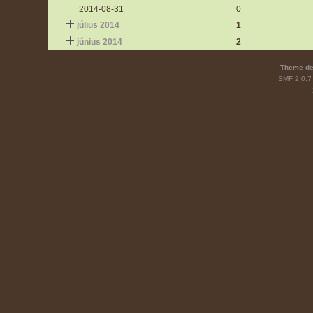
2014-08-31
0
július 2014
1
június 2014
2
Theme de
SMF 2.0.7