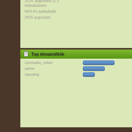
2014. augusztus 11.-i
kirándulásom
M43-A1 autópályák
2015 augusztus
Top témaindítók
csizmadia_zoltan
admin
repuding