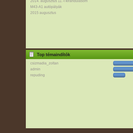
2014. augusztus 11.-i kirándulásom
M43-A1 autópályák
2015 augusztus
Top témaindítók
csizmadia_zoltan
admin
repuding