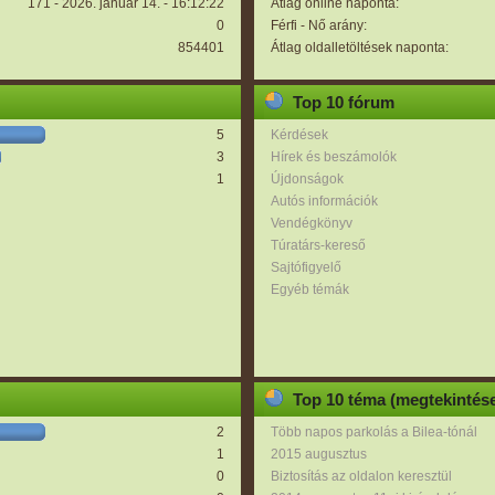
171 - 2026. január 14. - 16:12:22
Átlag online naponta:
0
Férfi - Nő arány:
854401
Átlag oldalletöltések naponta:
Top 10 fórum
5
Kérdések
3
Hírek és beszámolók
1
Újdonságok
Autós információk
Vendégkönyv
Túratárs-kereső
Sajtófigyelő
Egyéb témák
Top 10 téma (megtekintése
2
Több napos parkolás a Bilea-tónál
1
2015 augusztus
0
Biztosítás az oldalon keresztül