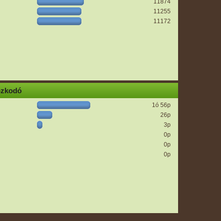
11874
11255
11172
ózkodó
1ó 56p
26p
3p
0p
0p
0p