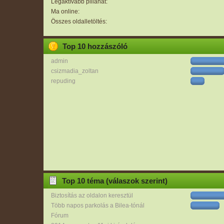
Legaktívabb pillanat:
Ma online:
Összes oldalletöltés:
Top 10 hozzászóló
admin
csizmadia_zoltan
repuding
Top 10 téma (válaszok szerint)
Biztosítás az oldalon keresztül
Több napos parkolás a Bilea-tónál
Fórum