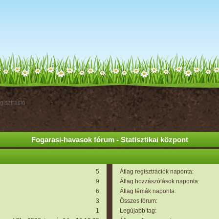
gisztráció
Fogarasi-havasok fórum - Statisztikai központ
5
Átlag regisztrációk naponta:
9
Átlag hozzászólások naponta:
6
Átlag témák naponta:
3
Összes fórum:
1
Legújabb tag: