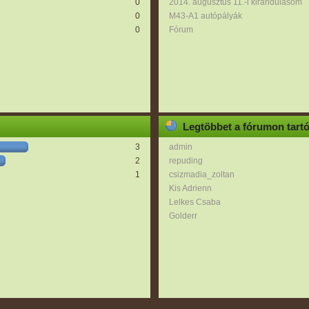
0
2014. augusztus 11.-i kirándulásom
0
M43-A1 autópályák
0
Fórum
Legtöbbet a fórumon tart
3
admin
2
repuding
1
csizmadia_zoltan
Kis Adrienn
Lelkes Csaba
Golderr