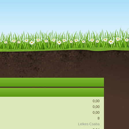
0,00
0,00
0,00
8
Lelkes Csaba