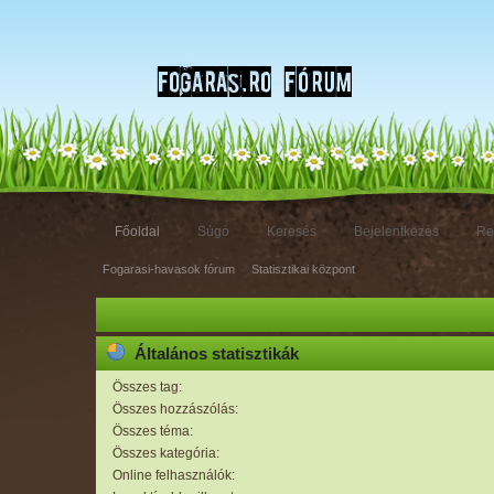
Főoldal
Súgó
Keresés
Bejelentkezés
Re
Fogarasi-havasok fórum
»
Statisztikai központ
Általános statisztikák
Összes tag:
Összes hozzászólás:
Összes téma:
Összes kategória:
Online felhasználók: