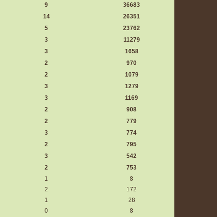
9
36683
14
26351
5
23762
3
11279
3
1658
2
970
2
1079
3
1279
3
1169
2
908
2
779
3
774
2
795
3
542
2
753
1
8
2
172
1
28
0
8