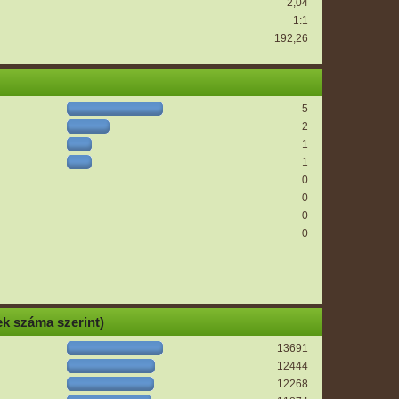
2,04
1:1
192,26
5
2
1
1
0
0
0
0
k száma szerint)
13691
12444
12268