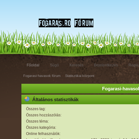
Főoldal
Súgó
Keresés
Bejelentkezés
Regisz
Fogarasi-havasok fórum
»
Statisztikai központ
Fogarasi-havasok
Általános statisztikák
Összes tag:
Összes hozzászólás:
Összes téma:
Összes kategória:
Online felhasználók: