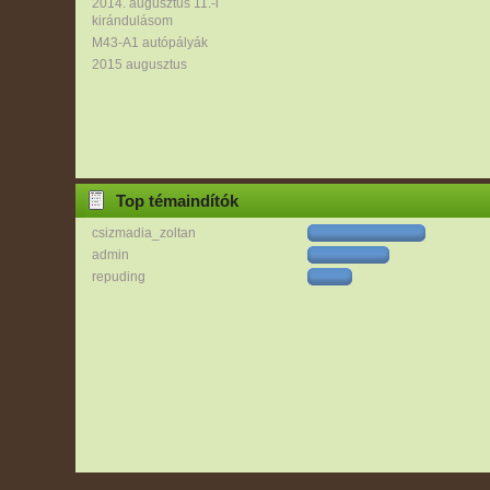
2014. augusztus 11.-i
kirándulásom
M43-A1 autópályák
2015 augusztus
Top témaindítók
csizmadia_zoltan
admin
repuding