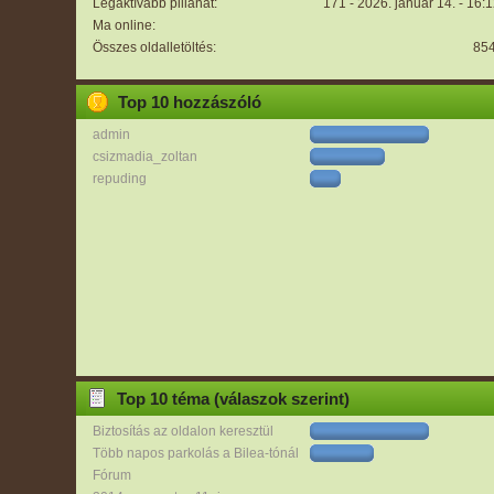
Legaktívabb pillanat:
171 - 2026. január 14. - 16:
Ma online:
Összes oldalletöltés:
85
Top 10 hozzászóló
admin
csizmadia_zoltan
repuding
Top 10 téma (válaszok szerint)
Biztosítás az oldalon keresztül
Több napos parkolás a Bilea-tónál
Fórum