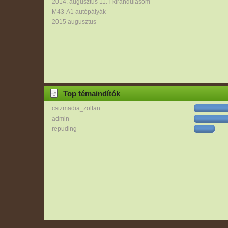
2014. augusztus 11.-i kirándulásom
M43-A1 autópályák
2015 augusztus
Top témaindítók
csizmadia_zoltan
admin
repuding