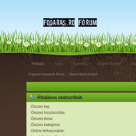
Főoldal
Súgó
Keresés
Bejelentkezés
Re
Fogarasi-havasok fórum
»
Statisztikai központ
Általános statisztikák
Összes tag:
Összes hozzászólás:
Összes téma:
Összes kategória:
Online felhasználók: