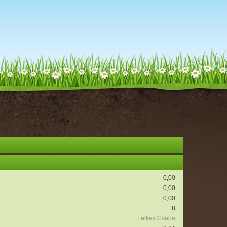
0,00
0,00
0,00
8
Lelkes Csaba