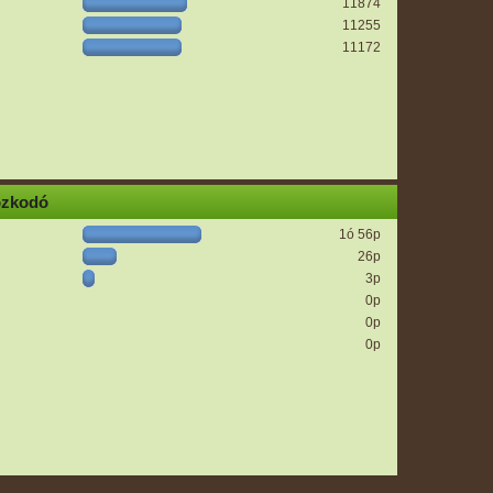
11874
11255
11172
ózkodó
1ó 56p
26p
3p
0p
0p
0p