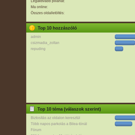
Legaktívabb pillanat:
Ma online:
Összes oldalletöltés:
Top 10 hozzászóló
admin
csizmadia_zoltan
repuding
Top 10 téma (válaszok szerint)
Biztosítás az oldalon keresztül
Több napos parkolás a Bilea-tónál
Fórum