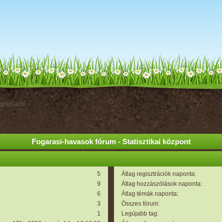
gisztráció
Fogarasi-havasok fórum - Statisztikai központ
5
Átlag regisztrációk naponta:
9
Átlag hozzászólások naponta:
6
Átlag témák naponta:
3
Összes fórum:
1
Legújabb tag: