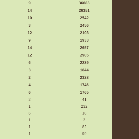
9
36683
14
26351
10
2542
3
2456
12
2108
9
1933
14
2657
12
2905
6
2239
3
1844
2
2328
4
1746
6
1765
2
41
1
232
6
18
1
3
1
82
1
99