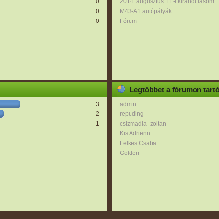
0
2014. augusztus 11.-i kirándulásom
0
M43-A1 autópályák
0
Fórum
Legtöbbet a fórumon tart
3
admin
2
repuding
1
csizmadia_zoltan
Kis Adrienn
Lelkes Csaba
Golderr