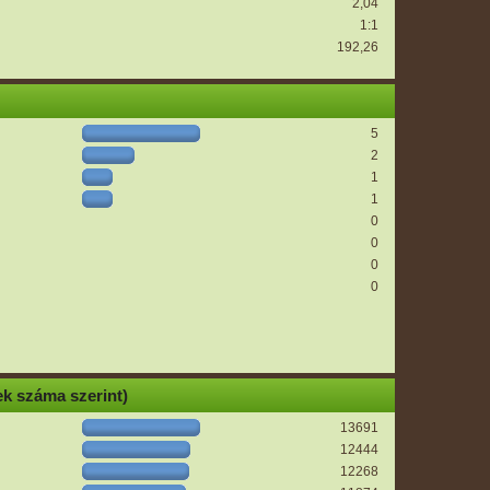
2,04
1:1
192,26
5
2
1
1
0
0
0
0
k száma szerint)
13691
12444
12268