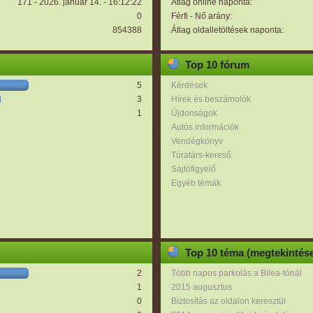
171 - 2026. január 14. - 16:12:22
Átlag online naponta:
0
Férfi - Nő arány:
854388
Átlag oldalletöltések naponta:
Top 10 fórum
5
Kérdések
3
Hírek és beszámolók
1
Újdonságok
Autós információk
Vendégkönyv
Túratárs-kereső
Sajtófigyelő
Egyéb témák
Top 10 téma (megtekintése
2
Több napos parkolás a Bilea-tónál
1
2015 augusztus
0
Biztosítás az oldalon keresztül