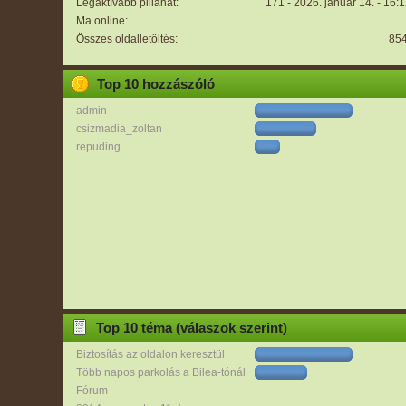
Legaktívabb pillanat:
171 - 2026. január 14. - 16:
Ma online:
Összes oldalletöltés:
85
Top 10 hozzászóló
admin
csizmadia_zoltan
repuding
Top 10 téma (válaszok szerint)
Biztosítás az oldalon keresztül
Több napos parkolás a Bilea-tónál
Fórum