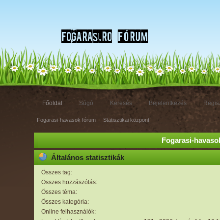
Főoldal
Súgó
Keresés
Bejelentkezés
Regisz
Fogarasi-havasok fórum
»
Statisztikai központ
Fogarasi-havasok
Általános statisztikák
Összes tag:
Összes hozzászólás:
Összes téma:
Összes kategória:
Online felhasználók: