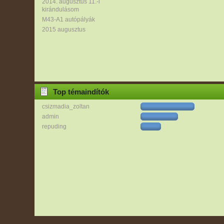
2014. augusztus 11.-i
kirándulásom
M43-A1 autópályák
2015 augusztus
Top témaindítók
csizmadia_zoltan
admin
repuding