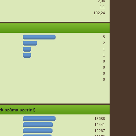
2,04
1:1
192,24
5
2
1
1
0
0
0
0
k száma szerint)
13688
12441
12267