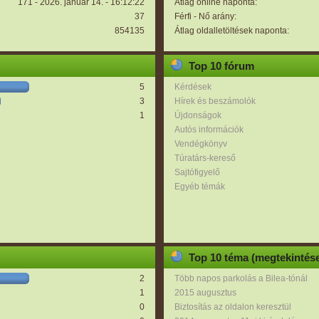
171 - 2026. január 14. - 16:12:22
Átlag online naponta:
37
Férfi - Nő arány:
854135
Átlag oldalletöltések naponta:
Top 10 fórum
5
Kérdések
3
Hírek és beszámolók
1
Újdonságok
Autós információk
Vendégkönyv
Túratárs-kereső
Sajtófigyelő
Egyéb témák
Top 10 téma (megtekintése
2
Több napos parkolás a Bilea-tónál
1
2015 augusztus
0
Biztosítás az oldalon keresztül