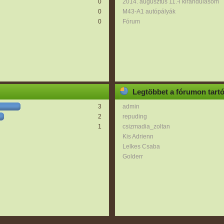
0
2014. augusztus 11.-i kirándulásom
0
M43-A1 autópályák
0
Fórum
Legtöbbet a fórumon tart
3
admin
2
repuding
1
csizmadia_zoltan
Kis Adrienn
Lelkes Csaba
Golderr