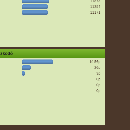
11873
11254
11171
ózkodó
1ó 56p
26p
3p
0p
0p
0p