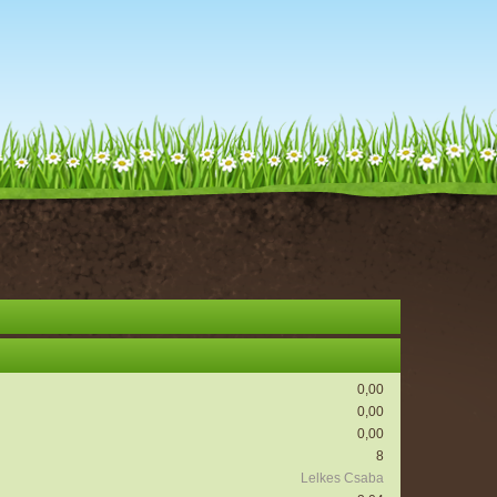
0,00
0,00
0,00
8
Lelkes Csaba