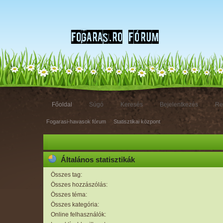
Főoldal
Súgó
Keresés
Bejelentkezés
Re
Fogarasi-havasok fórum
»
Statisztikai központ
Általános statisztikák
Összes tag:
Összes hozzászólás:
Összes téma:
Összes kategória:
Online felhasználók: