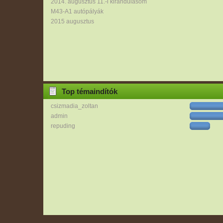
2014. augusztus 11.-i kirándulásom
M43-A1 autópályák
2015 augusztus
Top témaindítók
csizmadia_zoltan
admin
repuding