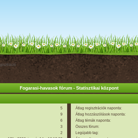
gisztráció
Fogarasi-havasok fórum - Statisztikai központ
5
Átlag regisztrációk naponta:
9
Átlag hozzászólások naponta:
6
Átlag témák naponta:
3
Összes fórum:
2
Legújabb tag: