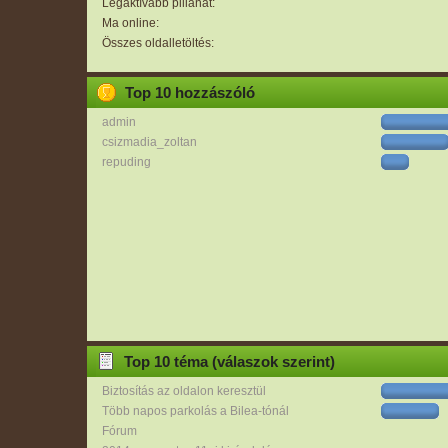
Legaktívabb pillanat:
Ma online:
Összes oldalletöltés:
Top 10 hozzászóló
admin
csizmadia_zoltan
repuding
Top 10 téma (válaszok szerint)
Biztosítás az oldalon keresztül
Több napos parkolás a Bilea-tónál
Fórum