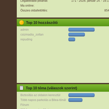
Legaktívabb pillanat:
171 - 2026. január 14. - 16:
Ma online:
Összes oldalletöltés:
85
Top 10 hozzászóló
admin
csizmadia_zoltan
repuding
Top 10 téma (válaszok szerint)
Biztosítás az oldalon keresztül
Több napos parkolás a Bilea-tónál
Fórum