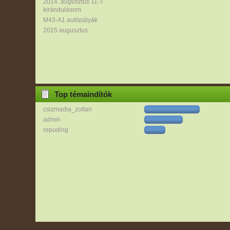
2014. augusztus 11.-i
kirándulásom
M43-A1 autópályák
2015 augusztus
Top témaindítók
csizmadia_zoltan
admin
repuding