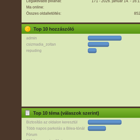
Legaktívabb pillanat:
171 - 2026. január 14. - 16:
Ma online:
Összes oldalletöltés:
85
Top 10 hozzászóló
admin
csizmadia_zoltan
repuding
Top 10 téma (válaszok szerint)
Biztosítás az oldalon keresztül
Több napos parkolás a Bilea-tónál
Fórum