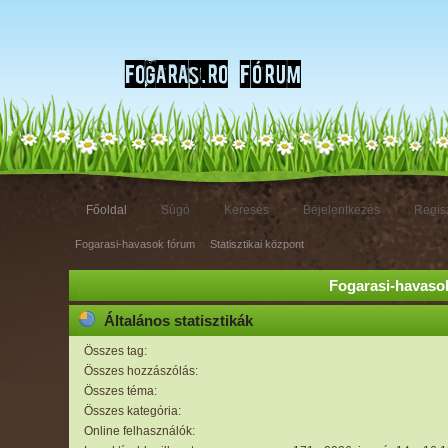
Főoldal
Súgó
Keresés
Bejelentkezés
Regisz
Fogarasi-havasok fórum
»
Statisztikai központ
Fogarasi-havasok
Általános statisztikák
Összes tag:
Összes hozzászólás:
Összes téma:
Összes kategória:
Online felhasználók: