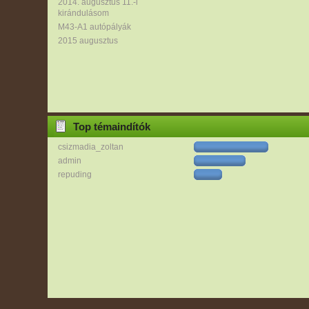
2014. augusztus 11.-i
kirándulásom
M43-A1 autópályák
2015 augusztus
Top témaindítók
csizmadia_zoltan
admin
repuding