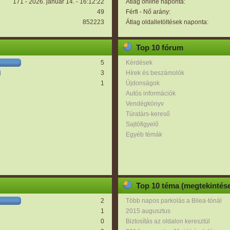
171 - 2026. január 14. - 16:12:22
Átlag online naponta:
49
Férfi - Nő arány:
852223
Átlag oldalletöltések naponta:
Top 10 fórum
5
Kérdések
3
Hírek és beszámolók
1
Újdonságok
Autós információk
Vendégkönyv
Túratárs-kereső
Sajtófigyelő
Egyéb témák
Top 10 téma (megtekintése
2
Több napos parkolás a Bilea-tónál
1
2015 augusztus
0
Biztosítás az oldalon keresztül