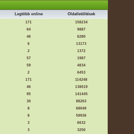
Legtöbb online
Oldalletöltések
171
158234
64
9887
46
6280
6
13173
2
1372
57
1987
59
4834
2
6453
171
114248
46
138019
95
141445
30
88263
8
68049
8
59936
3
6632
3
3250