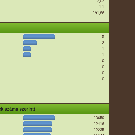
2,03
1:1
191,86
5
2
1
1
0
0
0
0
k száma szerint)
13659
12416
12235