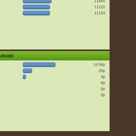
11844
11222
11143
ózkodó
1ó 56p
26p
3p
0p
0p
0p