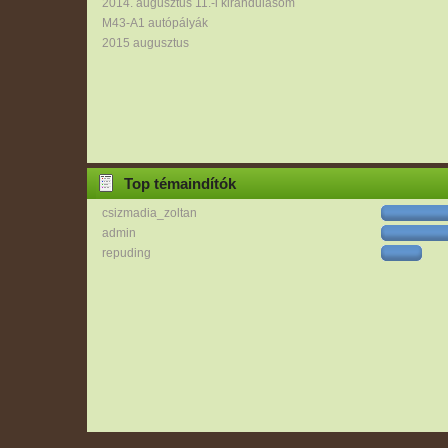
2014. augusztus 11.-i kirándulásom
M43-A1 autópályák
2015 augusztus
Top témaindítók
csizmadia_zoltan
admin
repuding