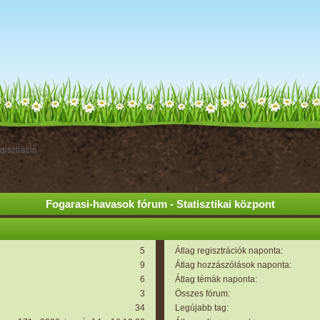
gisztráció
Fogarasi-havasok fórum - Statisztikai központ
5
Átlag regisztrációk naponta:
9
Átlag hozzászólások naponta:
6
Átlag témák naponta:
3
Összes fórum:
34
Legújabb tag: