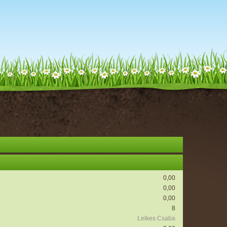
0,00
0,00
0,00
8
Lelkes Csaba