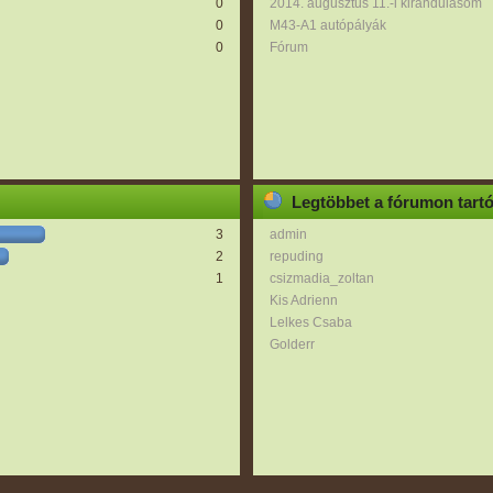
0
2014. augusztus 11.-i kirándulásom
0
M43-A1 autópályák
0
Fórum
Legtöbbet a fórumon tart
3
admin
2
repuding
1
csizmadia_zoltan
Kis Adrienn
Lelkes Csaba
Golderr