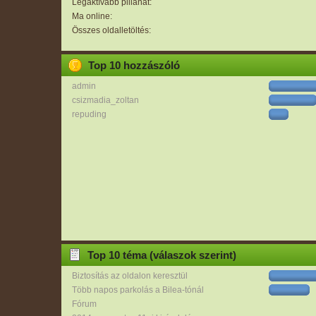
Legaktívabb pillanat:
Ma online:
Összes oldalletöltés:
Top 10 hozzászóló
admin
csizmadia_zoltan
repuding
Top 10 téma (válaszok szerint)
Biztosítás az oldalon keresztül
Több napos parkolás a Bilea-tónál
Fórum