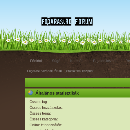
Főoldal
Súgó
Keresés
Bejelentkezés
Re
Fogarasi-havasok fórum
»
Statisztikai központ
Általános statisztikák
Összes tag:
Összes hozzászólás:
Összes téma:
Összes kategória:
Online felhasználók: