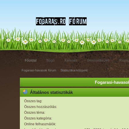
Főoldal
Súgó
Keresés
Bejelentkezés
Regisz
Fogarasi-havasok fórum
»
Statisztikai központ
Fogarasi-havasok
Általános statisztikák
Összes tag:
Összes hozzászólás:
Összes téma:
Összes kategória:
Online felhasználók: