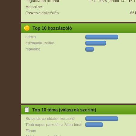
Legaktívabb pillanat:
171 - 2026. január 14. - 16:
Ma online:
Összes oldalletöltés:
85
Top 10 hozzászóló
admin
csizmadia_zoltan
repuding
Top 10 téma (válaszok szerint)
Biztosítás az oldalon keresztül
Több napos parkolás a Bilea-tónál
Fórum