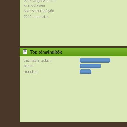
2014. augusztus 11.-i
kirándulásom
M43-A1 autópályák
2015 augusztus
Top témaindítók
csizmadia_zoltan
admin
repuding