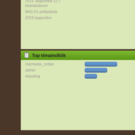
2014. augusztus 11.-i
kirándulásom
M43-A1 autópályák
2015 augusztus
Top témaindítók
csizmadia_zoltan
admin
repuding