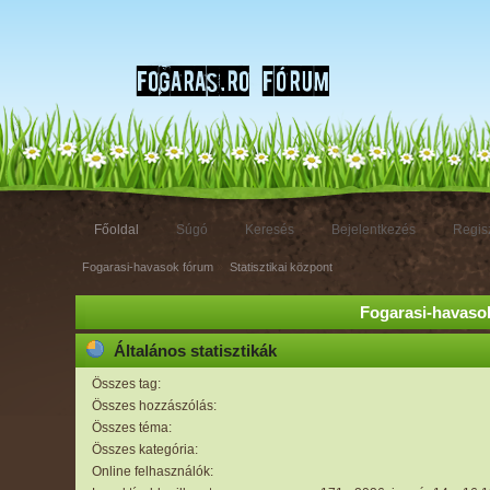
Főoldal
Súgó
Keresés
Bejelentkezés
Regisz
Fogarasi-havasok fórum
»
Statisztikai központ
Fogarasi-havasok
Általános statisztikák
Összes tag:
Összes hozzászólás:
Összes téma:
Összes kategória:
Online felhasználók: