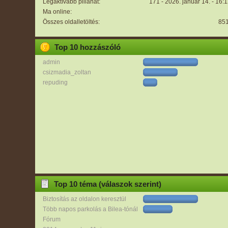
Legaktívabb pillanat:
171 - 2026. január 14. - 16:
Ma online:
Összes oldalletöltés:
85
Top 10 hozzászóló
admin
csizmadia_zoltan
repuding
Top 10 téma (válaszok szerint)
Biztosítás az oldalon keresztül
Több napos parkolás a Bilea-tónál
Fórum