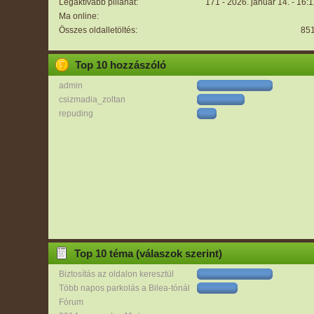
Legaktívabb pillanat:
171 - 2026. január 14. - 16:
Ma online:
Összes oldalletöltés:
85
Top 10 hozzászóló
admin
csizmadia_zoltan
repuding
Top 10 téma (válaszok szerint)
Biztosítás az oldalon keresztül
Több napos parkolás a Bilea-tónál
Fórum