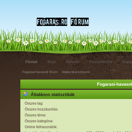
Főoldal
Súgó
Keresés
Bejelentkezés
Regisz
Fogarasi-havasok fórum
»
Statisztikai központ
Fogarasi-havasok
Általános statisztikák
Összes tag:
Összes hozzászólás:
Összes téma:
Összes kategória:
Online felhasználók: