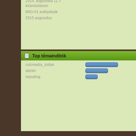
2014. augusztus 11.-i
kirándulásom
M43-A1 autópályák
2015 augusztus
Top témaindítók
csizmadia_zoltan
admin
repuding