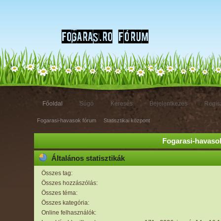
Főoldal
Súgó
Keresés
Bejelentkezés
Regisz
Fogarasi-havasok fórum
»
Statisztikai központ
Fogarasi-havasok
Általános statisztikák
Összes tag:
Összes hozzászólás:
Összes téma:
Összes kategória:
Online felhasználók: