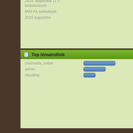
2014. augusztus 11.-i
kirándulásom
M43-A1 autópályák
2015 augusztus
Top témaindítók
csizmadia_zoltan
admin
repuding