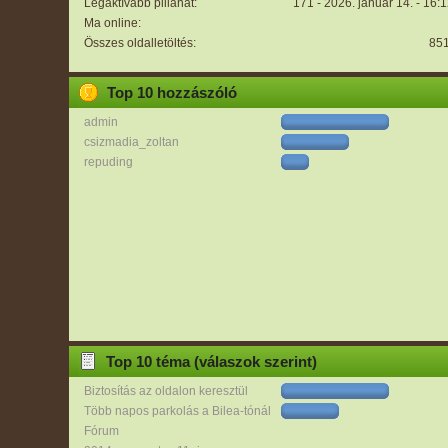
Legaktívabb pillanat:
171 - 2026. január 14. - 16:
Ma online:
Összes oldalletöltés:
85
Top 10 hozzászóló
admin
csizmadia_zoltan
repuding
Top 10 téma (válaszok szerint)
Biztosítás az oldalon keresztül
Több napos parkolás a Bilea-tónál
Fórum