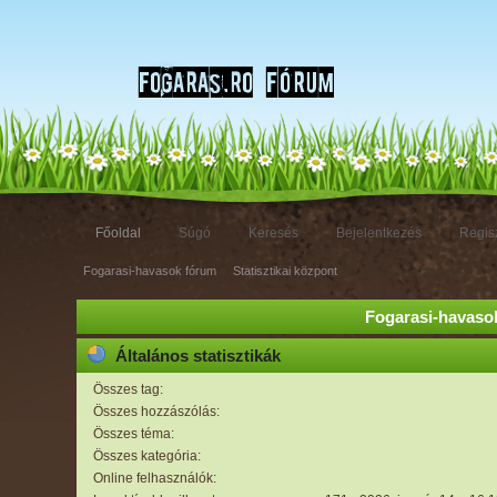
Főoldal
Súgó
Keresés
Bejelentkezés
Regisz
Fogarasi-havasok fórum
»
Statisztikai központ
Fogarasi-havasok
Általános statisztikák
Összes tag:
Összes hozzászólás:
Összes téma:
Összes kategória:
Online felhasználók: