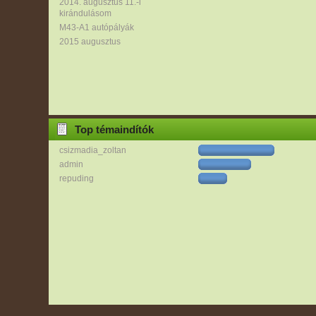
2014. augusztus 11.-i
kirándulásom
M43-A1 autópályák
2015 augusztus
Top témaindítók
csizmadia_zoltan
admin
repuding