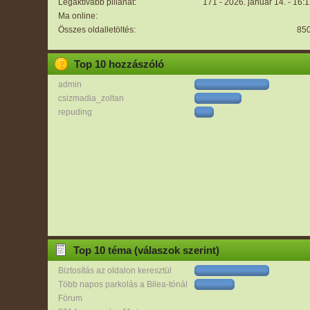
Legaktívabb pillanat:
171 - 2026. január 14. - 16:
Ma online:
Összes oldalletöltés:
85
Top 10 hozzászóló
admin
csizmadia_zoltan
repuding
Top 10 téma (válaszok szerint)
Biztosítás az oldalon keresztül
Több napos parkolás a Bilea-tónál
Fórum