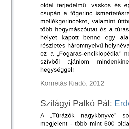
oldal terjedelmű, vaskos és 
csupán a főgerinc ismertetésre 
mellékgerincekre, valamint úttö
több hegymászóutat és a túrasí
helyet kapott benne egy alap
részletes háromnyelvű helynéva
ez a „Fogaras-enciklopédia” ne
szívből ajánlom mindenkin
hegységgel!
Kornétás Kiadó, 2012
Szilágyi Palkó Pál:
Erd
A „Túrázók nagykönyve” sor
megjelent - több mint 500 old