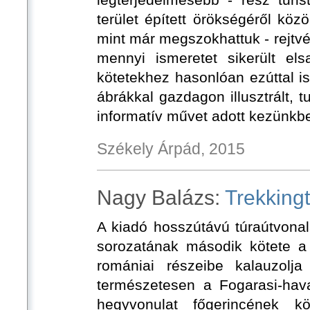
terület épített örökségéről köz
mint már megszokhattuk - rejtvén
mennyi ismeretet sikerült els
kötetekhez hasonlóan ezúttal i
ábrákkal gazdagon illusztrált, tu
informatív művet adott kezünkbe
Székely Árpád, 2015
Nagy Balázs:
Trekking
A kiadó hosszútávú túraútvonal
sorozatának második kötete a
romániai részeibe kalauzolj
természetesen a Fogarasi-hav
hegyvonulat főgerincének 