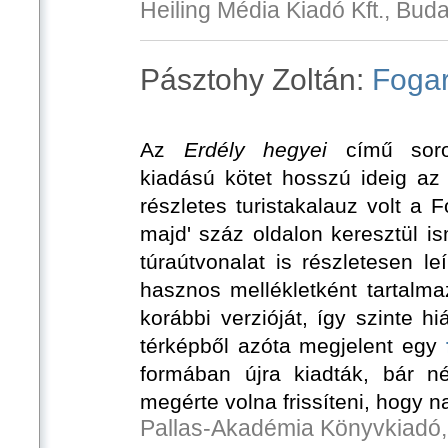
Heiling Média Kiadó Kft., Bud
Pásztohy Zoltán:
Fogar
Az
Erdély hegyei
című soro
kiadású kötet hosszú ideig az
részletes turistakalauz volt a 
majd' száz oldalon keresztül i
túraútvonalat is részletesen l
hasznos mellékletként tartalm
korábbi verzióját, így szinte h
térképből azóta megjelent egy
formában újra kiadták, bár né
megérte volna frissíteni, hogy 
Pallas-Akadémia Könyvkiadó,