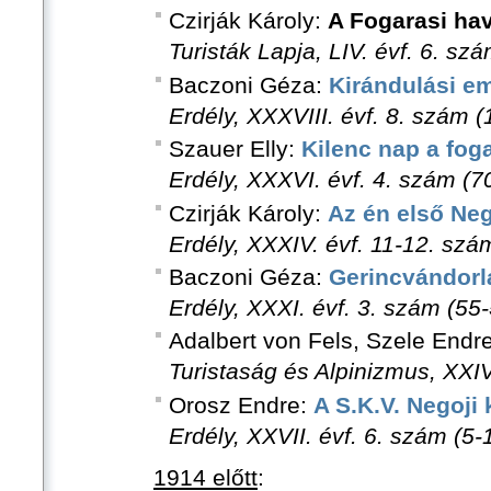
Czirják Károly:
A Fogarasi ha
Turisták Lapja, LIV. évf. 6. sz
Baczoni Géza:
Kirándulási e
Erdély, XXXVIII. évf. 8. szám (
Szauer Elly:
Kilenc nap a fog
Erdély, XXXVI. évf. 4. szám (70
Czirják Károly:
Az én első Ne
Erdély, XXXIV. évf. 11-12. szá
Baczoni Géza:
Gerincvándorl
Erdély, XXXI. évf. 3. szám (55-
Adalbert von Fels, Szele Endr
Turistaság és Alpinizmus, XXIV
Orosz Endre:
A S.K.V. Negoji
Erdély, XXVII. évf. 6. szám (5-
1914 előtt
: