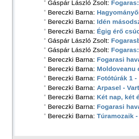
Gáspár László Zsolt:
Fogaras:
Bereczki Barna:
Hagyományőr
Bereczki Barna:
Idén másodsz
Bereczki Barna:
Égig érő csú
Gáspár László Zsolt:
Fogarasb
Gáspár László Zsolt:
Fogaras:
Bereczki Barna:
Fogarasi hav
Bereczki Barna:
Moldoveanu c
Bereczki Barna:
Fotótúrák 1 
Bereczki Barna:
Arpasel - Var
Bereczki Barna:
Két nap, két
Bereczki Barna:
Fogarasi hava
Bereczki Barna:
Túramozaik -