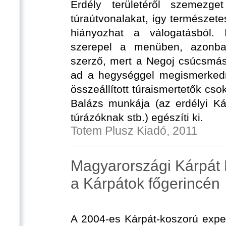
Erdély területéről szemezg
túraútvonalakat, így természe
hiányozhat a válogatásból. 
szerepel a menüben, azonban
szerző, mert a Negoj csúcsmász
ad a hegységgel megismerked
összeállított túraismertetők c
Balázs munkája (az erdélyi Ká
túrázóknak stb.) egészíti ki.
Totem Plusz Kiadó, 2011
Magyarországi Kárpát 
a Kárpátok főgerincén
A 2004-es Kárpát-koszorú expe