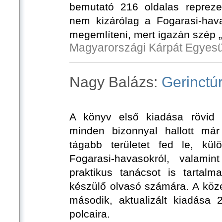
bemutató 216 oldalas repreze
nem kizárólag a Fogarasi-hav
megemlíteni, mert igazán szép „
Magyarországi Kárpát Egyesü
Nagy Balázs:
Gerinctú
A könyv első kiadása rövid i
minden bizonnyal hallott már
tágabb területet fed le, kü
Fogarasi-havasokról, valamin
praktikus tanácsot is tartal
készülő olvasó számára. A köz
második, aktualizált kiadása 
polcaira.