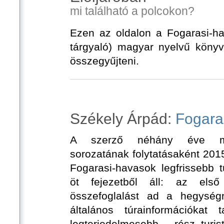
mi található a polcokon?
Ezen az oldalon a Fogarasi-ha
tárgyaló) magyar nyelvű könyve
összegyűjteni.
Székely Árpád:
Fogaras
A szerző néhány éve me
sorozatának folytatásaként 201
Fogarasi-havasok legfrissebb 
öt fejezetből áll: az első
összefoglalást ad a hegységr
általános túrainformációka
legterjedelmesebb - rész turis