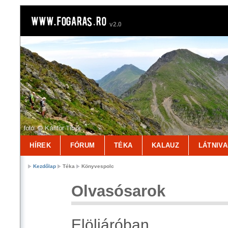
v2.0
HÍREK
FÓRUM
TÉKA
KALAUZ
LÁTNIV
Kezdőlap
Téka
Könyvespolc
Olvasósarok
Elöljáróban