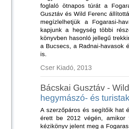
foglaló ötnapos túrát a Fogar
Gusztáv és Wild Ferenc állítottá
megízlelhetjük a Fogarasi-ha
kapjunk a hegység többi rész
könyvben hasonló jellegű trekkin
a Bucsecs, a Radnai-havasok é
is.
Cser Kiadó, 2013
Bácskai Gusztáv - Wil
hegymászó- és turista
A szerzőpáros és segítőik hat
érett be 2012 végén, amikor
kézikönyv jelent meg a Fogarasi