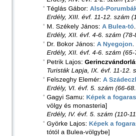
Téglás Gábor:
Alsó-Porumbák
Erdély, XIII. évf. 11-12. szám 
M. Székely János:
A Bulea-tó
.
Erdély, XII. évf. 4-6. szám (78-
Dr. Bokor János:
A Nyegojon
.
Erdély, XII. évf. 4-6. szám (65-
Petrik Lajos:
Gerinczvándorlá
Turisták Lapja, IX. évf. 11-12.
Felszeghy Elemér:
A Szádeczk
Erdély, VI. évf. 5. szám (66-68.
Gagyi Samu:
Képek a fogaras
völgy és monasteria]
Erdély, IV. évf. 5. szám (110-11
Györke Lajos:
Képek a fogara
tótól a Bulea-völgybe]