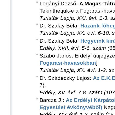
Legányi Dezső:
A Magas-Tátr
Tekinthetjük-e a Fogarasi-ha
Turisták Lapja, XXI. évf. 1-3. 
Dr. Szalay Béla:
Hazánk főhe
Turisták Lapja, XX. évf. 6-10.
Dr. Szalay Béla:
Hegyeink kir
Erdély, XVII. évf. 5-6. szám (6
Szabó János: Erdélyi útijegyzet
Fogarasi-havasokban
]
Turisták Lapja, XX. évf. 1-2. s
Dr. Szádeczky Lajos:
Az E.K.E
7).
Erdély, XV. évf. 7-8. szám (107
Barcza J.:
Az Erdélyi Kárpát
Egyesület évkönyvéből)
Nego
Erdély, XIV. évf. 1-2. szám (19