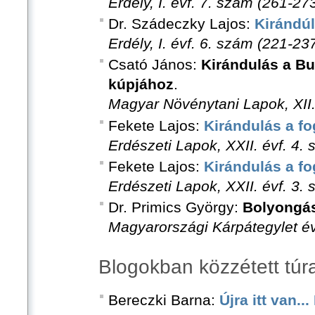
Erdély, I. évf. 7. szám (261-27
Dr. Szádeczky Lajos:
Kirándúl
Erdély, I. évf. 6. szám (221-23
Csató János:
Kirándulás a Bu
kúpjához
.
Magyar Növénytani Lapok, XII.
Fekete Lajos:
Kirándulás a f
Erdészeti Lapok, XXII. évf. 4.
Fekete Lajos:
Kirándulás a f
Erdészeti Lapok, XXII. évf. 3.
Dr. Primics György:
Bolyongá
Magyarországi Kárpátegylet évk
Blogokban közzétett tú
Bereczki Barna:
Újra itt van..